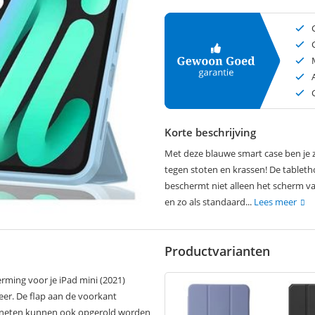
Korte beschrijving
Met deze blauwe smart case ben je z
tegen stoten en krassen! De tableth
beschermt niet alleen het scherm v
en zo als standaard...
Lees meer
Productvarianten
rming voor je iPad mini (2021)
eer. De flap aan de voorkant
magneten kunnen ook opgerold worden