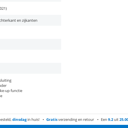
2021)
chterkant en zijkanten
luiting
uder
ke-up functie
ie
esteld,
dinsdag
in huis!
Gratis
verzending en retour
Een
9.2
uit
25.0