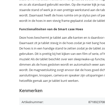
en zo als standaard gebruikt worden. Op die manier kijk je naar 
staande stand of werk je in een prettige werkstand aan de tabl
wordt. Daarnaast heeft de hoes ruimte om je stylus pen of pen
wordt in de hoes in een stevig frame geplaatst zodat de tablet g
Functionaliteiten van de Smart case Hoes
Deze hoes beschermt je tablet aan alle kanten en is daardoo
Daarnaast zit je tablet stevig in de hoes zodat je niet bang hoef
De hoes is in een handige stand te zetten zodat je de tablet z
gebruiken. Dit is prettig bij het kijken van een film of serie, of 
muziek! Als de tablet beschikt over een sleep/wake-up functie
dimmen als de hoes gesloten wordt en automatisch weer aa
wordt. De magneetsluiting zorgt ervoor dat de hoes goed dicht b
aansluitingen, knoppen, camera en speaker zijn uitsparingen 
hetzelfde gemak aan je tablet kunt werken.
Kenmerken
Artikelnummer:
8718923708