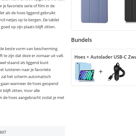
je favoriete serie of film in de
et als de hoes liggend gebruikt
cil netjes op te bergen. De tablet
oed op zijn plaats blijft zitten.
Bundels
r de beste vorm van bescherming.
t te zijn dat deze er zomaar uit valt.
Hoes + Autolader USB-C Zw
owel staand als liggend kunt
+
het luisteren naar je favoriete
, zal het scherm automatisch
n gaan wanneer de hoes geopend
lijft zitten. Voor alle
in de hoes aangebracht zodat je met
607