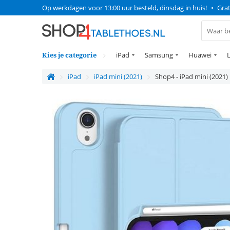
Op werkdagen voor 13:00 uur besteld, dinsdag in huis!
•
Grat
Kies je categorie
iPad
Samsung
Huawei
iPad
iPad mini (2021)
Shop4 - iPad mini (2021