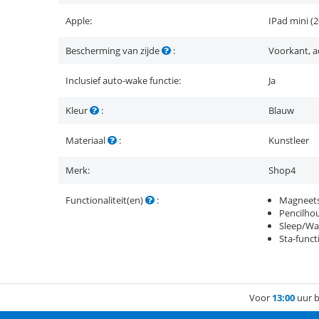
Apple:
IPad mini (
Bescherming van zijde
:
Voorkant, a
Inclusief auto-wake functie:
Ja
Kleur
:
Blauw
Materiaal
:
Kunstleer
Merk:
Shop4
Functionaliteit(en)
:
Magneets
Pencilho
Sleep/Wa
Sta-funct
Voor
13:00
uur b