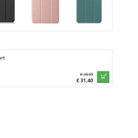
art
€
34,90
€
31,40