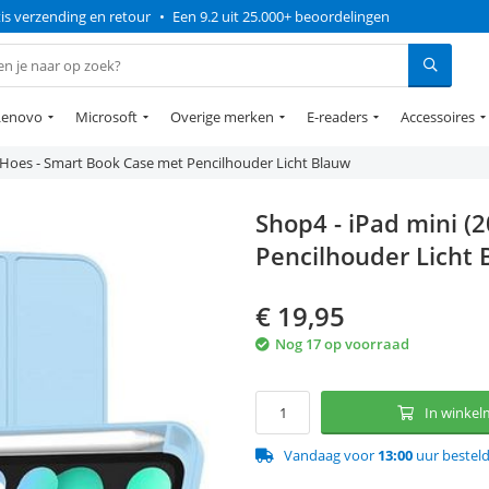
is verzending en retour
•
Een 9.2 uit 25.000+ beoordelingen
Lenovo
Microsoft
Overige merken
E-readers
Accessoires
) Hoes - Smart Book Case met Pencilhouder Licht Blauw
Shop4 - iPad mini (
Pencilhouder Licht
€
19,95
Nog 17 op voorraad
In winke
Vandaag voor
13:00
uur bestel