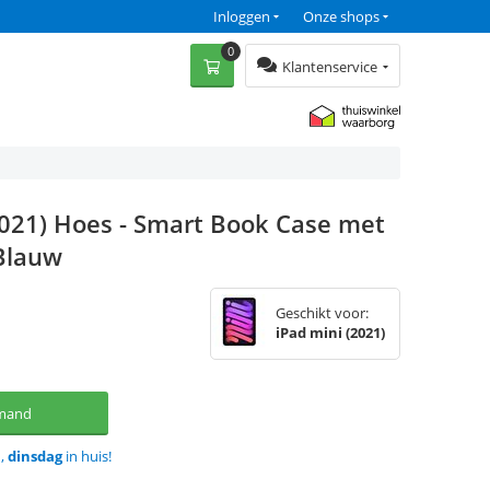
Inloggen
Onze shops
0
Klantenservice
2021) Hoes - Smart Book Case met
 Blauw
Geschikt voor:
iPad mini (2021)
lmand
d,
dinsdag
in huis!