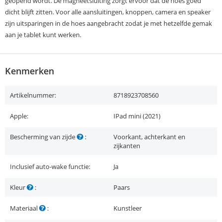
geopend wordt. De magneetsluiting zorgt ervoor dat de hoes goed
dicht blijft zitten. Voor alle aansluitingen, knoppen, camera en speaker
zijn uitsparingen in de hoes aangebracht zodat je met hetzelfde gemak
aan je tablet kunt werken.
Kenmerken
Artikelnummer:
8718923708560
Apple:
IPad mini (2021)
Bescherming van zijde
:
Voorkant, achterkant en
zijkanten
Inclusief auto-wake functie:
Ja
Kleur
:
Paars
Materiaal
:
Kunstleer