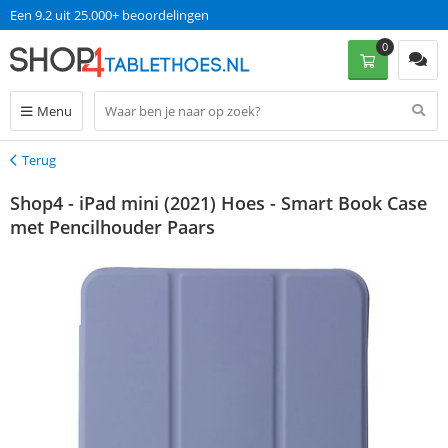
Een 9.2 uit 25.000+ beoordelingen
0
Menu
Terug
Terug
Shop4 - iPad mini (2021) Hoes - Smart Book Case
met Pencilhouder Paars