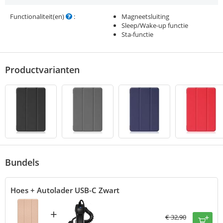
Functionaliteit(en)
:
Magneetsluiting
Sleep/Wake-up functie
Sta-functie
Productvarianten
Bundels
Hoes + Autolader USB-C Zwart
+
€
32,90