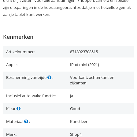
dicht blijft zitten. Voor alle aansluitingen, knoppen, camera en speaker
zijn uitsparingen in de hoes aangebracht zodat je met hetzelfde gemak
aan je tablet kunt werken.
Kenmerken
Artikelnummer:
8718923708515
Apple:
IPad mini (2021)
Bescherming van zijde
:
Voorkant, achterkant en
zijkanten
Inclusief auto-wake functie:
Ja
Kleur
:
Goud
Materiaal
:
Kunstleer
Merk:
Shop4