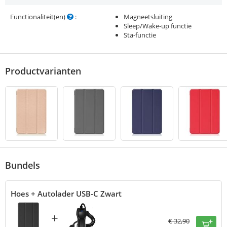
Functionaliteit(en)
:
Magneetsluiting
Sleep/Wake-up functie
Sta-functie
Productvarianten
Bundels
Hoes + Autolader USB-C Zwart
+
€
32,90