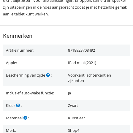
dicht blijft zitten. Voor alle aansluitingen, knoppen, camera en speaker
zijn uitsparingen in de hoes aangebracht zodat je met hetzelfde gemak
aan je tablet kunt werken.
Kenmerken
Artikelnummer:
8718923708492
Apple:
IPad mini (2021)
Bescherming van zijde
:
Voorkant, achterkant en
zijkanten
Inclusief auto-wake functie:
Ja
Kleur
:
Zwart
Materiaal
:
Kunstleer
Merk:
Shop4