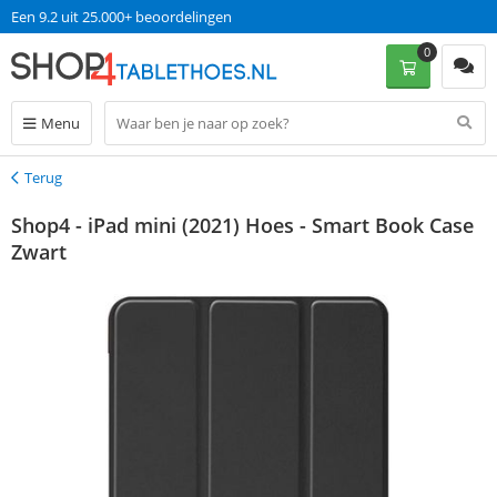
Een 9.2 uit 25.000+ beoordelingen
0
Menu
Terug
Terug
Shop4 - iPad mini (2021) Hoes - Smart Book Case
Zwart