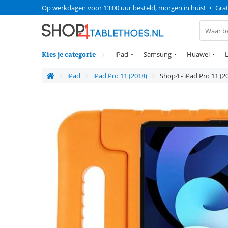
Op werkdagen voor 13:00 uur besteld, morgen in huis!
•
Grat
Kies je categorie
iPad
Samsung
Huawei
iPad
iPad Pro 11 (2018)
Shop4 - iPad Pro 11 (