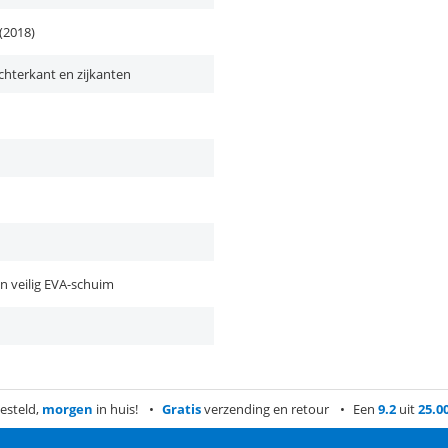
(2018)
chterkant en zijkanten
 veilig EVA-schuim
esteld,
morgen
in huis!
Gratis
verzending en retour
Een
9.2
uit
25.0