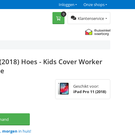
Inloggen
Onze shops
0
Klantenservice
 (2018) Hoes - Kids Cover Worker
je
Geschikt voor:
iPad Pro 11 (2018)
lmand
d,
morgen
in huis!