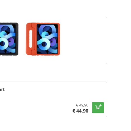
art
€
49,90
€
44,90