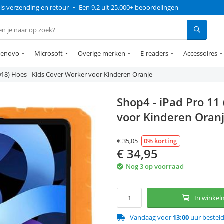
is verzending en retour
•
Een 9.2 uit 25.000+ beoordelingen
Lenovo
Microsoft
Overige merken
E-readers
Accessoires
2018) Hoes - Kids Cover Worker voor Kinderen Oranje
Shop4 - iPad Pro 11
voor Kinderen Oran
€
35,05
0
% korting
€
34,95
Nog 3 op voorraad
In winke
Vandaag voor
13:00
uur bestel