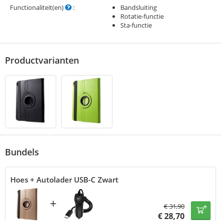
Functionaliteit(en)
:
Bandsluiting
Rotatie-functie
Sta-functie
Productvarianten
Bundels
Hoes + Autolader USB-C Zwart
+
€
31,90
€
28,70