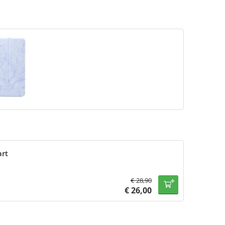
art
€
28,90
€
26,00