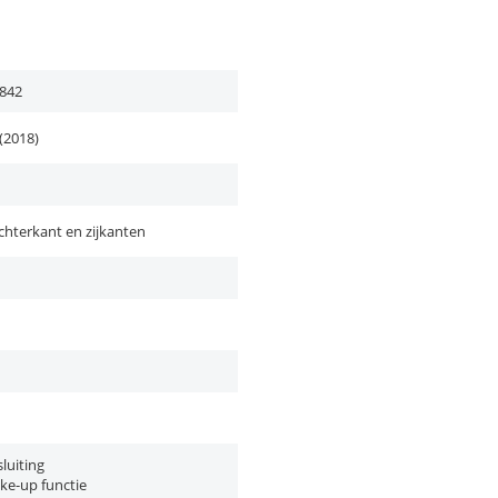
842
(2018)
chterkant en zijkanten
luiting
ke-up functie