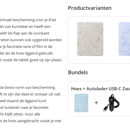
Productvarianten
timale bescherming voor je iPad
kt van kunstleer en heeft een
eeft! De flap aan de voorkant
magneten kunnen ook opgerold worden
je favoriete serie of film in de
et als de hoes liggend gebruikt
t zodat de tablet goed op zijn plaats
Bundels
r de beste vorm van bescherming.
Hoes + Autolader USB-C Zw
t te zijn dat deze er zomaar uit valt.
+
owel staand als liggend kunt
het luisteren naar je favoriete
blijft zitten. Voor alle
in de hoes aangebracht zodat je met