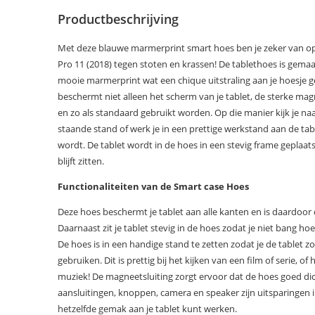
Productbeschrijving
Met deze blauwe marmerprint smart hoes ben je zeker van op
Pro 11 (2018) tegen stoten en krassen! De tablethoes is gemaa
mooie marmerprint wat een chique uitstraling aan je hoesje g
beschermt niet alleen het scherm van je tablet, de sterke 
en zo als standaard gebruikt worden. Op die manier kijk je naar 
staande stand of werk je in een prettige werkstand aan de tabl
wordt. De tablet wordt in de hoes in een stevig frame geplaats
blijft zitten.
Functionaliteiten van de Smart case Hoes
Deze hoes beschermt je tablet aan alle kanten en is daardoo
Daarnaast zit je tablet stevig in de hoes zodat je niet bang hoef
De hoes is in een handige stand te zetten zodat je de tablet z
gebruiken. Dit is prettig bij het kijken van een film of serie, of 
muziek! De magneetsluiting zorgt ervoor dat de hoes goed dicht 
aansluitingen, knoppen, camera en speaker zijn uitsparingen 
hetzelfde gemak aan je tablet kunt werken.