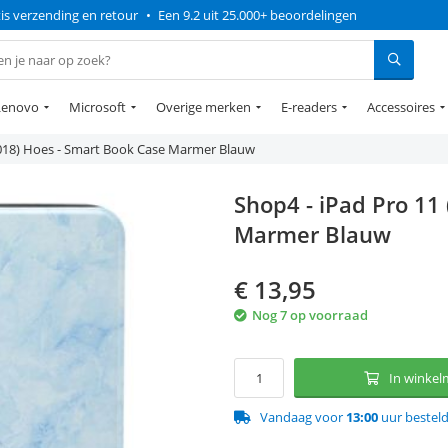
is verzending en retour
•
Een 9.2 uit 25.000+ beoordelingen
Lenovo
Microsoft
Overige merken
E-readers
Accessoires
2018) Hoes - Smart Book Case Marmer Blauw
Shop4 - iPad Pro 11
Marmer Blauw
€
13,95
Nog 7 op voorraad
In winke
Vandaag voor
13:00
uur bestel