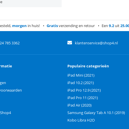
ie
esteld,
morgen
in huis!
Gratis
verzending en retour
Een
9.2
uit
25.0
)24 785 3362
klantenservice@shop4.nl
rmatie
Populaire categorieën
iPad Mini (2021)
ngen
iPad 10.2 (2021)
voorwaarden
iPad Pro 12.9 (2021)
iPad Pro 11 (2021)
iPad Air (2020)
 Shop4
Samsung Galaxy Tab A 10.1 (2019)
Kobo Libra H2O