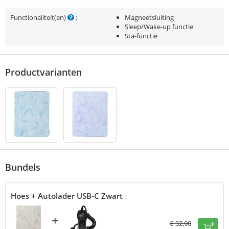
Functionaliteit(en)
:
Magneetsluiting
Sleep/Wake-up functie
Sta-functie
Productvarianten
Bundels
Hoes + Autolader USB-C Zwart
+
€
32,90