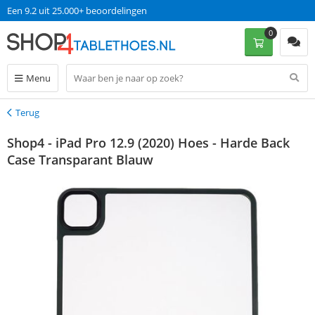
Een 9.2 uit 25.000+ beoordelingen
0
Menu
Terug
Terug
Shop4 - iPad Pro 12.9 (2020) Hoes - Harde Back
Case Transparant Blauw
korting 1%