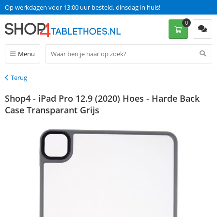
Op werkdagen voor 13:00 uur besteld, dinsdag in huis!
0
Menu
Terug
Terug
Shop4 - iPad Pro 12.9 (2020) Hoes - Harde Back
Case Transparant Grijs