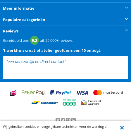
Meer informatie
Populaire categorieën
Reviews
Gemiddeld een
9.2
uit
25.000+
reviews
't werkhuis creatief atelier
geeft ons een
10 en zegt:
"een persoonlijk en direct contact"
Wij gebruiken cookies en vergelijkbare technieken voor de werking en
Beoordeling door klanten:
9.2
/
10
-
25000
beoordelingen