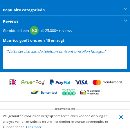
Populaire categorieën
Reviews
Gemiddeld een
9.2
uit
25.000+
reviews
Maurice
geeft ons een
10 en zegt:
"Nette service aan de telefoon omtrent omruilen hoesje..."
lees meer
Wij gebruiken cookies en vergelijkbare technieken voor de werking en
Beoordeling door klanten:
9.2
/
10
-
25000
beoordelingen
analyse van onze website en om met derden relevante advertenties te
© 2012-2026 Knaak Commerce B.V.
kunnen tonen.
Lees meer