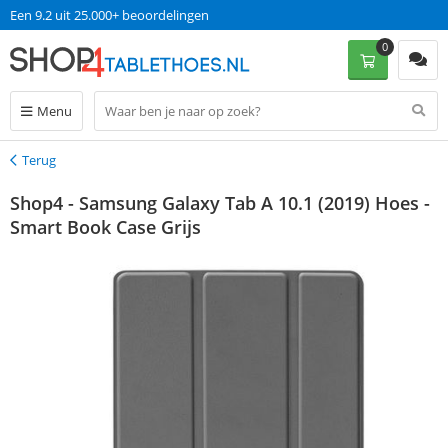
Een 9.2 uit 25.000+ beoordelingen
0
Menu
Terug
Terug
Shop4 - Samsung Galaxy Tab A 10.1 (2019) Hoes -
Smart Book Case Grijs