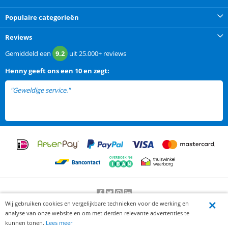
Populaire categorieën
Reviews
Gemiddeld een
9.2
uit
25.000+
reviews
Henny
geeft ons een
10 en zegt:
"Geweldige service."
Wij gebruiken cookies en vergelijkbare technieken voor de werking en
Beoordeling door klanten:
9.2
/
10
-
25000
beoordelingen
analyse van onze website en om met derden relevante advertenties te
© 2012-2026 Knaak Commerce B.V.
kunnen tonen.
Lees meer