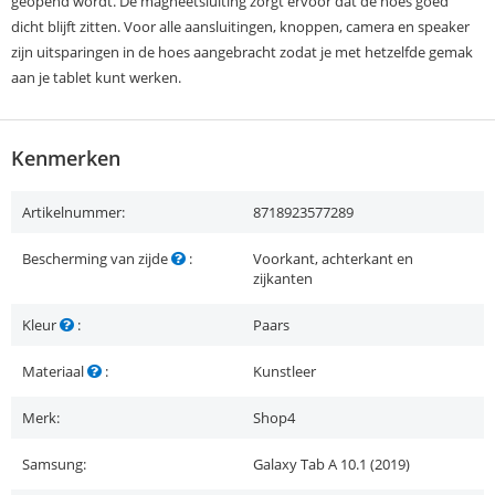
geopend wordt. De magneetsluiting zorgt ervoor dat de hoes goed
dicht blijft zitten. Voor alle aansluitingen, knoppen, camera en speaker
zijn uitsparingen in de hoes aangebracht zodat je met hetzelfde gemak
aan je tablet kunt werken.
Kenmerken
Artikelnummer:
8718923577289
Bescherming van zijde
:
Voorkant, achterkant en
zijkanten
Kleur
:
Paars
Materiaal
:
Kunstleer
Merk:
Shop4
Samsung:
Galaxy Tab A 10.1 (2019)