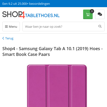
Een 9.2 uit 25.000+ beoordelingen
0
Menu
Terug
Terug
Shop4 - Samsung Galaxy Tab A 10.1 (2019) Hoes -
Smart Book Case Paars
korting 5%