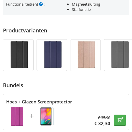
Functionaliteit(en)
:
Magneetsluiting
Sta-functie
Productvarianten
Bundels
Hoes + Glazen Screenprotector
+
€
35,90
€
32,30